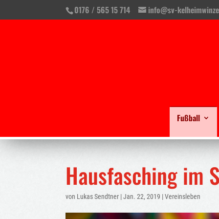
0176 / 565 15 714
info@sv-kelheimwinze
Fußball
Hausfasching im 
von
Lukas Sendtner
|
Jan. 22, 2019
|
Vereinsleben