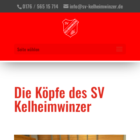
0176 / 565 15 714
info@sv-kelheimwinzer.de
Seite wählen
Die Köpfe des SV
Kelheimwinzer