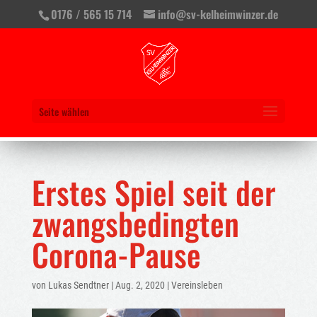
0176 / 565 15 714
info@sv-kelheimwinzer.de
Seite wählen
Erstes Spiel seit der
zwangsbedingten
Corona-Pause
von
Lukas Sendtner
|
Aug. 2, 2020
|
Vereinsleben