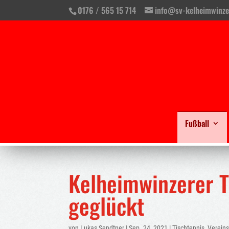
0176 / 565 15 714
info@sv-kelheimwinze
Fußball
Kelheimwinzerer 
geglückt
von
Lukas Sendtner
|
Sep. 24, 2021
|
Tischtennis
,
Verein