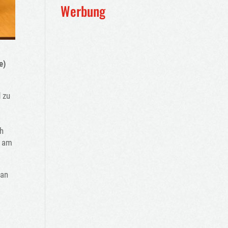
Werbung
e)
 zu
ch
e am
 an