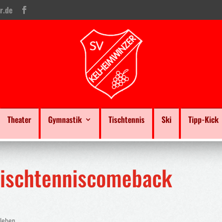
r.de
Theater
Gymnastik
Tischtennis
Ski
Tipp-Kick
Tischtenniscomeback
sleben