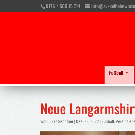
0176 / 565 15 714
info@sv-kelheimwinze
Fußball
Neue Langarmshirt
von
Lukas Sendtner
|
Dez. 22, 2022
|
Fußball
,
Vereinsleb