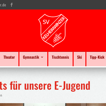
r.de
Theater
Gymnastik
Tischtennis
Ski
Tipp-Kick
s für unsere E-Jugend
en