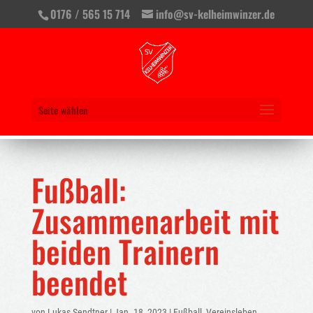
0176 / 565 15 714
info@sv-kelheimwinzer.de
Seite wählen
Fußball:
Zusammenarbeit mit
beiden Trainern
beendet
von
Lukas Sendtner
|
Jan. 18, 2023
|
Fußball
,
Vereinsleben