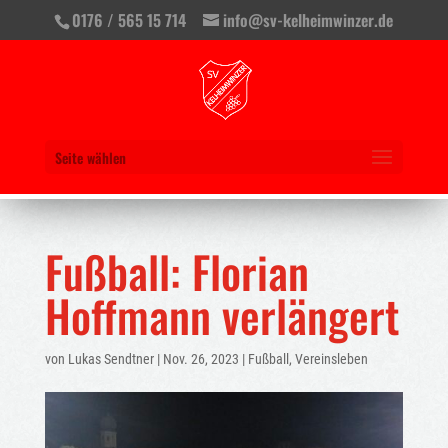
0176 / 565 15 714
info@sv-kelheimwinzer.de
Seite wählen
Fußball: Florian
Hoffmann verlängert
von
Lukas Sendtner
|
Nov. 26, 2023
|
Fußball
,
Vereinsleben