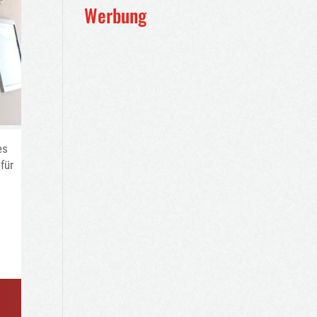
Werbung
es
für